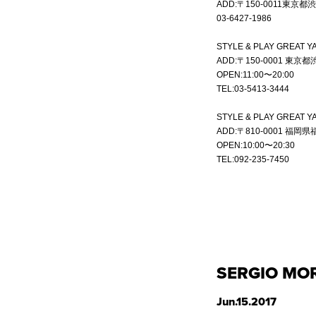
ADD:〒
150-0011
03-6427-1986
STYLE & PLAY GREAT 
ADD:
〒150-0001 東京都
OPEN:
11:00〜20:00
TEL:
03-5413-3444
STYLE & PLAY GREAT
ADD:
〒810-0001 福岡
OPEN:
10:00〜20:30
TEL:
092-235-7450
SERGIO MOR
Jun.15.2017