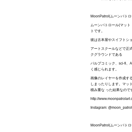
MoonPatrol(ムーンパトロ
ムーンパトロール(マット
トです。
彼は古本屋やスイフトシ
アートスクールなどで正
クグラウンドである
パルプコミック、sci-fi
く感じられます。
画像のレイヤーを作成す
しまったりします。マッ
積み重な った結果なの
http://www.moonpatrolart
Instagram:
@moon_patrol
MoonPatrol(ムーンパトロ