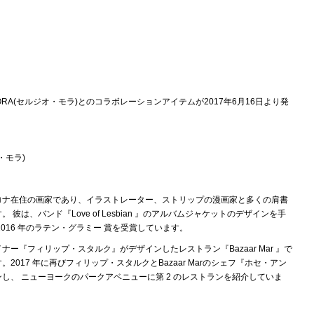
MORA(セルジオ・モラ)とのコラボレーションアイテムが2017年6月16日より発
オ・モラ)
ロナ在住の画家であり、イラストレーター、ストリップの漫画家と多くの肩書
す。
彼は、バンド『
Love of Lesbian
』のアルバムジャケットのデザインを手
016
年のラテン・グラミー
賞を受賞しています。
イナー『フィリップ・スタルク』がデザインしたレストラン『
Bazaar Mar
』で
す。
2017
年に再びフィリップ・スタルクと
Bazaar Mar
のシェフ『ホセ・アン
ンし、
ニューヨークのパークアベニューに第
2
のレストランを紹介していま