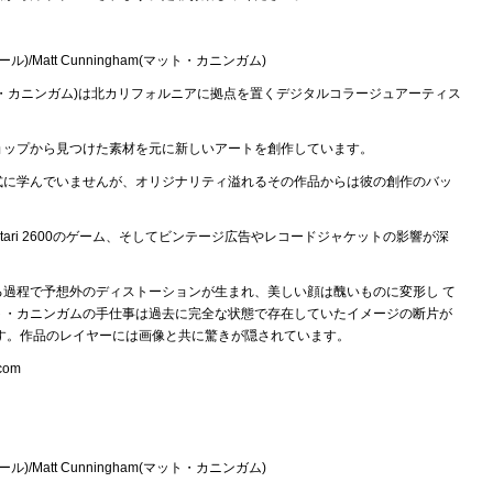
ール)/Matt Cunningham(マット・カニンガム)
・カニンガム)は北カリフォルニアに拠点を置くデジタルコラージュアーティス
ョップから見つけた素材を元に新しいアートを創作しています。
式に学んでいませんが、オリジナリティ溢れるその作品からは彼の創作のバッ
、Atari 2600のゲーム、そしてビンテージ広告やレコードジャケットの影響が深
る過程で予想外のディストーションが生まれ、美しい顔は醜いものに変形し て
ト・カニンガムの手仕事は過去に完全な状態で存在していたイメージの断片が
です。作品のレイヤーには画像と共に驚きが隠されています。
.com
ール)/Matt Cunningham(マット・カニンガム)